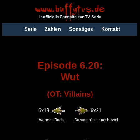
Serie
Zahlen
Sonstiges
Kontakt
Episode 6.20:
Wut
(OT: Villains)
6x19
6x21
Warrens Rache
Da waren's nur noch zwei