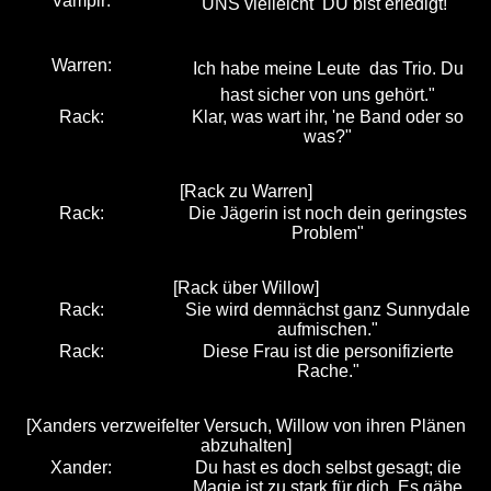
Vampir:
UNS vielleicht  DU bist erledigt!"
Warren:
Ich habe meine Leute  das Trio. Du
hast sicher von uns gehört."
Rack:
Klar, was wart ihr, 'ne Band oder so
was?"
[Rack zu Warren]
Rack:
Die Jägerin ist noch dein geringstes
Problem"
[Rack über Willow]
Rack:
Sie wird demnächst ganz Sunnydale
aufmischen."
Rack:
Diese Frau ist die personifizierte
Rache."
[Xanders verzweifelter Versuch, Willow von ihren Plänen
abzuhalten]
Xander:
Du hast es doch selbst gesagt; die
Magie ist zu stark für dich. Es gäbe