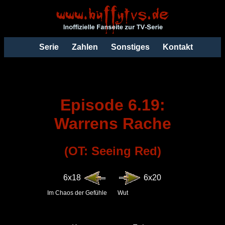
Serie
Zahlen
Sonstiges
Kontakt
Episode 6.19:
Warrens Rache
(OT: Seeing Red)
6x18
6x20
Im Chaos der Gefühle
Wut