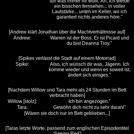
tun was immer ihr wollt. Äh, ich werde
ein bisschen fernsehen... in voller
Lautstärke... unten im Keller, wo ich
garantiert nichts anderes höre."
[Andrew klärt Jonathan über die Machtverhältnisse auf]
Andrew:
Warren ist der Boss. Er ist Picard und
du bist Deanna Troy."
[Spikes verlässt die Stadt auf einem Motorrad]
Spike:
Also, ich wünsch dir was, Jägerin. Ich
komme wieder und wenn es soweit ist,
ändert sich einiges."
[Nachdem Willow und Tara mehr als 24 Stunden im Bett
verbracht haben]
Willow [stolz]:
Ich bin angezogen."
Tara:
Gewöhn dich nicht zu sehr daran!"
[Wären sie doch nur im Bett geblieben...]
[Taras letzte Worte, passend zum englischen Episodentitel
'Seeing Red']