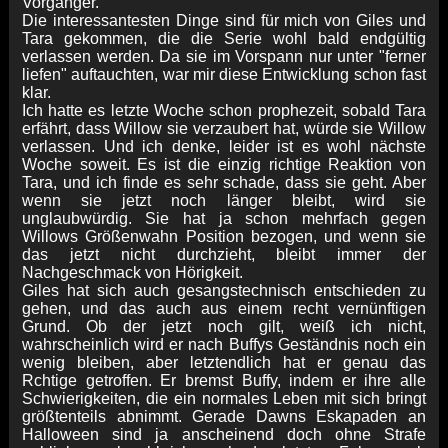
Vorgänger.
Die interessantesten Dinge sind für mich von Giles und
Tara gekommen, die die Serie wohl bald endgültig
verlassen werden. Da sie im Vorspann nur unter "ferner
liefen" auftauchten, war mir diese Entwicklung schon fast
klar.
Ich hatte es letzte Woche schon prophezeit, sobald Tara
erfährt, dass Willow sie verzaubert hat, würde sie Willow
verlassen. Und ich denke, leider ist es wohl nächste
Woche soweit. Es ist die einzig richtige Reaktion von
Tara, und ich finde es sehr schade, dass sie geht. Aber
wenn sie jetzt noch länger bleibt, wird sie
unglaubwürdig. Sie hat ja schon mehrfach gegen
Willows Größenwahn Position bezogen, und wenn sie
das jetzt nicht durchzieht, bleibt immer der
Nachgeschmack von Hörigkeit.
Giles hat sich auch gesangstechnisch entschieden zu
gehen, und das auch aus einem recht vernünftigen
Grund. Ob der jetzt noch gilt, weiß ich nicht,
wahrscheinlich wird er nach Buffys Geständnis noch ein
wenig bleiben, aber letztendlich hat er genau das
Rchtige getroffen. Er bremst Buffy, indem er ihre alle
Schwierigkeiten, die ein normales Leben mit sich bringt
größtenteils abnimmt. Gerade Dawns Eskapaden an
Halloween sind ja anscheinend doch ohne Strafe