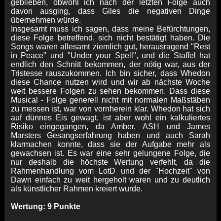
geblieben, obwohl ich nach der letzten Folge auch
davon ausging, dass Giles die negativen Dinge
übernehmen würde.
Insgesamt muss ich sagen, dass meine Befürchtungen,
diese Folge betreffend, sich nicht bestätigt haben. Die
Songs waren allesamt ziemlich gut, herausragend "Rest
in Peace" und "Under your Spell", und die Staffel hat
endlich den Schnitt bekommen, der nötig war, aus der
Tristesse rauszukommen. Ich bin sicher, dass Whedon
diese Chance nutzen wird und wir ab nächste Woche
weit bessere Folgen zu sehen bekommen. Dass diese
Musical - Folge generell nicht mit normalen Maßstäben
zu messen ist, war von vornherein klar. Whedon hat sich
auf dünnes Eis gewagt, ist aber wohl ein kalkuliertes
Risiko eingegangen, da Amber, ASH und James
Marsters Gesangserfahrung haben und auch Sarah
klarmachen konnte, dass sie der Aufgabe mehr als
gewachsen ist. Es war eine sehr gelungene Folge, die
nur deshalb die höchste Wertung verfehlt, da die
Rahmenhandlung vom LotD und der "Hochzeit" von
Dawn einfach zu weit hergeholt waren und zu deutlich
als künstlicher Rahmen kreiert wurde.
Wertung: 9 Punkte