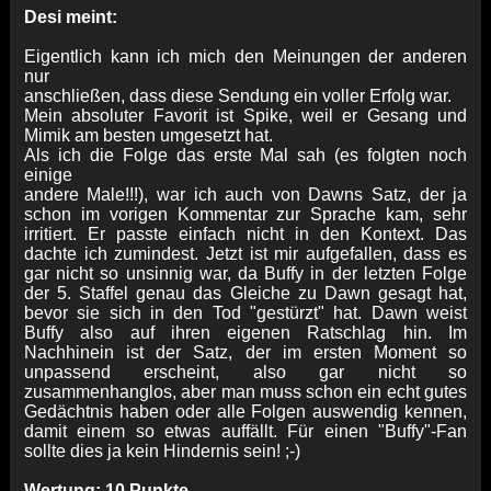
Desi meint:
Eigentlich kann ich mich den Meinungen der anderen
nur
anschließen, dass diese Sendung ein voller Erfolg war.
Mein absoluter Favorit ist Spike, weil er Gesang und
Mimik am besten umgesetzt hat.
Als ich die Folge das erste Mal sah (es folgten noch
einige
andere Male!!!), war ich auch von Dawns Satz, der ja
schon im vorigen Kommentar zur Sprache kam, sehr
irritiert. Er passte einfach nicht in den Kontext. Das
dachte ich zumindest. Jetzt ist mir aufgefallen, dass es
gar nicht so unsinnig war, da Buffy in der letzten Folge
der 5. Staffel genau das Gleiche zu Dawn gesagt hat,
bevor sie sich in den Tod "gestürzt" hat. Dawn weist
Buffy also auf ihren eigenen Ratschlag hin. Im
Nachhinein ist der Satz, der im ersten Moment so
unpassend erscheint, also gar nicht so
zusammenhanglos, aber man muss schon ein echt gutes
Gedächtnis haben oder alle Folgen auswendig kennen,
damit einem so etwas auffällt. Für einen "Buffy"-Fan
sollte dies ja kein Hindernis sein! ;-)
Wertung: 10 Punkte