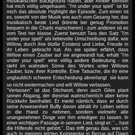
musikalischen Background haben, aber Amber Benson
hat mich völlig umgehauen. "I'm under your spell" ist für
mich das absolute Highlight der Episode. Zum einen ist
es, sowohl von der Musik wie auch vom Gesang her, das
musikalisch beste Lied (könnte bei genug Promotion
bequem in die Charts marschieren) - zum anderen ist es
vom Text her klasse. Zuerst benutzt Tara den Satz "I'm
under your spell" als liebevolle Umschreibung dafür, wie
Willow, durch ihre bloße Existenz und Liebe, Freude in
ihr Leben gebracht hat. Als sie später erfährt, dass
Willow einen Zauber auf sie angewandt hat, erhält "I'm
under your spell" eine völlig andere Bedeutung - sie
steht im wahrsten Sinne des Wortes unter Willows
Zauber, bzw. ihrer Kontrolle. Eine Tatsache, die ihr eine
unglaublich schwere Entscheidung abverlangt  sie kann
so nicht weitermachen und will Willow verlassen.
"Verlassen" ist das Stichwort, denn auch Giles plant
seinen Abgang, der diesmal wahrscheinlich aber keine
Rückkehr beinhaltet. Er merkt nämlich, dass er durch
seine Anwesenheit Buffy davon abhält ihr Leben selbst
in die Hand zu nehmen, sondern vielmehr alle
unangenehmen Dinge von ihm erledigen zu lassen. In
einer wichtigen Passage in seinem Lied, singt er: "... hast
die Hilferufe nicht gehört.". Das trifft genau das, was ich
auch in meinem letzten Kommentar in Bezug auf Dawn