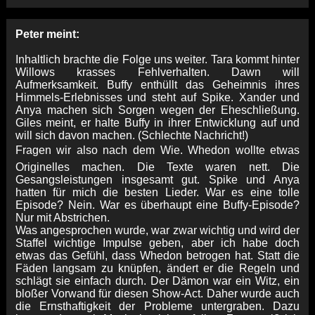
Peter meint:
Inhaltlich brachte die Folge uns weiter. Tara kommt hinter
Willows krasses Fehlverhalten. Dawn will
Aufmerksamkeit. Buffy enthüllt das Geheimnis ihres
Himmels-Erlebnisses und steht auf Spike. Xander und
Anya machen sich Sorgen wegen der Eheschließung.
Giles meint, er halte Buffy in ihrer Entwicklung auf und
will sich davon machen. (Schlechte Nachricht!)
Fragen wir also nach dem Wie. Whedon wollte etwas
Originelles machen. Die Texte waren nett. Die
Gesangsleistungen insgesamt gut. Spike und Anya
hatten für mich die besten Lieder. War es eine tolle
Episode? Nein. War es überhaupt eine Buffy-Episode?
Nur mit Abstrichen.
Was angesprochen wurde, war zwar wichtig und wird der
Staffel wichtige Impulse geben, aber ich habe doch
etwas das Gefühl, dass Whedon betrogen hat. Statt die
Fäden langsam zu knüpfen, ändert er die Regeln und
schlägt sie einfach durch. Der Dämon war ein Witz, ein
bloßer Vorwand für diesen Show-Act. Daher wurde auch
die Ernsthaftigkeit der Probleme untergraben. Dazu