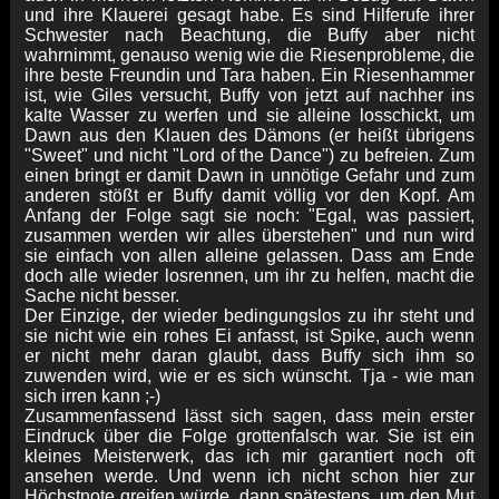
und ihre Klauerei gesagt habe. Es sind Hilferufe ihrer
Schwester nach Beachtung, die Buffy aber nicht
wahrnimmt, genauso wenig wie die Riesenprobleme, die
ihre beste Freundin und Tara haben. Ein Riesenhammer
ist, wie Giles versucht, Buffy von jetzt auf nachher ins
kalte Wasser zu werfen und sie alleine losschickt, um
Dawn aus den Klauen des Dämons (er heißt übrigens
"Sweet" und nicht "Lord of the Dance") zu befreien. Zum
einen bringt er damit Dawn in unnötige Gefahr und zum
anderen stößt er Buffy damit völlig vor den Kopf. Am
Anfang der Folge sagt sie noch: "Egal, was passiert,
zusammen werden wir alles überstehen" und nun wird
sie einfach von allen alleine gelassen. Dass am Ende
doch alle wieder losrennen, um ihr zu helfen, macht die
Sache nicht besser.
Der Einzige, der wieder bedingungslos zu ihr steht und
sie nicht wie ein rohes Ei anfasst, ist Spike, auch wenn
er nicht mehr daran glaubt, dass Buffy sich ihm so
zuwenden wird, wie er es sich wünscht. Tja - wie man
sich irren kann ;-)
Zusammenfassend lässt sich sagen, dass mein erster
Eindruck über die Folge grottenfalsch war. Sie ist ein
kleines Meisterwerk, das ich mir garantiert noch oft
ansehen werde. Und wenn ich nicht schon hier zur
Höchstnote greifen würde, dann spätestens, um den Mut