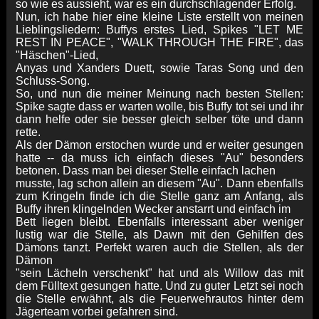
so wie es aussieht, war es ein durchschlagender Erfolg.
Nun, ich habe hier eine kleine Liste erstellt von meinen
Lieblingsliedern: Buffys erstes Lied, Spikes "LET ME
REST IN PEACE", "WALK THROUGH THE FIRE", das
"Häschen"-Lied,
Anyas und Xanders Duett, sowie Taras Song und den
Schluss-Song.
So, und nun die meiner Meinung nach besten Stellen:
Spike sagte dass er warten wolle, bis Buffy tot sei und ihr
dann helfe oder sie besser gleich selber töte und dann
rette.
Als der Dämon erstochen wurde und er weiter gesungen
hatte -- da muss ich einfach dieses "Au" besonders
betonen. Dass man bei dieser Stelle einfach lachen
musste, lag schon allein an diesem "Au". Dann ebenfalls
zum Kringeln finde ich die Stelle ganz am Anfang, als
Buffy ihren klingelnden Wecker anstarrt und einfach im
Bett liegen bleibt. Ebenfalls interessant aber weniger
lustig war die Stelle, als Dawn mit den Gehilfen des
Dämons tanzt. Perfekt waren auch die Stellen, als der
Dämon
"sein Lächeln verschenkt" hat und als Willow das mit
dem Fülltext gesungen hatte. Und zu guter Letzt sei noch
die Stelle erwähnt, als die Feuerwehrautos hinter dem
Jägerteam vorbei gefahren sind.