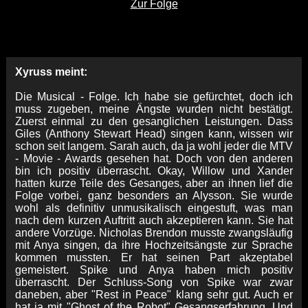
Zur Folge
Xyruss meint:
Die Musical - Folge. Ich habe sie gefürchtet, doch ich
muss zugeben, meine Ängste wurden nicht bestätigt.
Zuerst einmal zu den gesanglichen Leistungen. Dass
Giles (Anthony Stewart Head) singen kann, wissen wir
schon seit langem. Sarah auch, da ja wohl jeder die MTV
- Movie - Awards gesehen hat. Doch von den anderen
bin ich positiv überrascht. Okay, Willow und Xander
hatten kurze Teile des Gesanges, aber an ihnen lief die
Folge vorbei, ganz besonders an Alysson. Sie wurde
wohl als definitiv unmusikalisch eingestuft, was man
nach dem kurzen Auftritt auch akzeptieren kann. Sie hat
andere Vorzüge. Nicholas Brendon musste zwangsläufig
mit Anya singen, da ihre Hochzeitsängste zur Sprache
kommen mussten. Er hat seinen Part akzeptabel
gemeistert. Spike und Anya haben mich positiv
überrascht. Der Schluss-Song von Spike war zwar
daneben, aber "Rest in Peace" klang sehr gut. Auch er
hat ja mit "Ghost of the Robot" Gesangserfahrung. Und