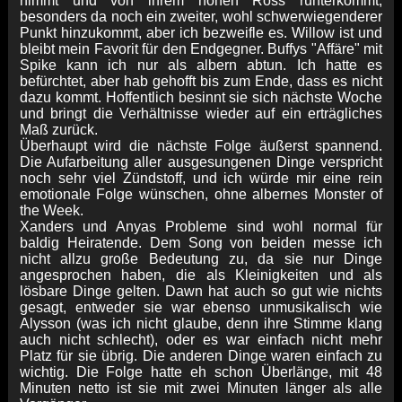
nimmt und von ihrem hohen Ross runterkommt,
besonders da noch ein zweiter, wohl schwerwiegenderer
Punkt hinzukommt, aber ich bezweifle es. Willow ist und
bleibt mein Favorit für den Endgegner. Buffys "Affäre" mit
Spike kann ich nur als albern abtun. Ich hatte es
befürchtet, aber hab gehofft bis zum Ende, dass es nicht
dazu kommt. Hoffentlich besinnt sie sich nächste Woche
und bringt die Verhältnisse wieder auf ein erträgliches
Maß zurück.
Überhaupt wird die nächste Folge äußerst spannend.
Die Aufarbeitung aller ausgesungenen Dinge verspricht
noch sehr viel Zündstoff, und ich würde mir eine rein
emotionale Folge wünschen, ohne albernes Monster of
the Week.
Xanders und Anyas Probleme sind wohl normal für
baldig Heiratende. Dem Song von beiden messe ich
nicht allzu große Bedeutung zu, da sie nur Dinge
angesprochen haben, die als Kleinigkeiten und als
lösbare Dinge gelten. Dawn hat auch so gut wie nichts
gesagt, entweder sie war ebenso unmusikalisch wie
Alysson (was ich nicht glaube, denn ihre Stimme klang
auch nicht schlecht), oder es war einfach nicht mehr
Platz für sie übrig. Die anderen Dinge waren einfach zu
wichtig. Die Folge hatte eh schon Überlänge, mit 48
Minuten netto ist sie mit zwei Minuten länger als alle