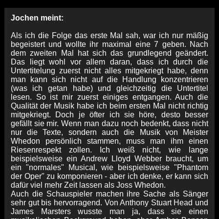
Jochen meint:
Als ich die Folge das erste Mal sah, war ich nur mäßig
begeistert und wollte ihr maximal eine 7 geben. Nach
dem zweiten Mal hat sich das grundlegend geändert.
Das liegt wohl vor allem daran, dass ich durch die
Untertitelung zuerst nicht alles mitgekriegt habe, denn
man kann sich nicht auf die Handlung konzentrieren
(was ich getan habe) und gleichzeitig die Untertitel
lesen. So ist mir zuerst einiges entgangen. Auch die
Qualität der Musik habe ich beim ersten Mal nicht richtig
mitgekriegt. Doch je öfter ich sie höre, desto besser
gefällt sie mir. Wenn man dazu noch bedenkt, dass nicht
nur die Texte, sondern auch die Musik von Meister
Whedon persönlich stammen, muss man ihm einen
Riesenrespekt zollen. Ich weiß nicht, wie lange
beispielsweise ein Andrew Lloyd Webber braucht, um
ein "normales" Musical, wie beispielsweise "Phantom
der Oper" zu komponieren - aber ich denke, er kann sich
dafür viel mehr Zeit lassen als Joss Whedon.
Auch die Schauspieler machen ihre Sache als Sänger
sehr gut bis hervorragend. Von Anthony Stuart Head und
James Marsters wusste man ja, dass sie einen