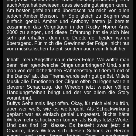
auch Anya hat bewiesen, dass sie sehr gut singen kann.
Am besten gefallen und überrascht hat mich von allen
jedoch Amber Benson. Ihr Solo gleich zu Beginn war
einfach genial. Amber und Anthony hatten ja bereits
zusammen das Vergnügen in der Rocky Horror Aniv.
2000 zu singen, und diese Erfahrung hat sie sich hier
sehr gut erhalten, denn die Duette der beiden waren
überragend. Für mich die Gewinner der Folge, nicht nur
vom musikalischen Talent, sondern auch vom Inhalt her.
Inhalt . mein Angstthema in dieser Folge. Wo wollte man
denn hier irgendwelche Dinge unterbringen? Und, sieht
man von der lächerlichen Rahmenstory mit dem "Lord of
the Dance" ab, das Thema wurde sehr gut gelöst. Mittels
Musik alle Emotionen der Clique offen zu legen war ein
cleverer Schachzug, der Whedon jetzt wieder völlige
Handlungsfreiheit bringt und der vor allem die Story
voranbringt.
Buffys Geheimnis liegt offen. Okay, für mich viel zu früh,
aber wer weiß, wie es weitergeht. Als Schockwirkung
geplant war es einfach genial umgesetzt. Nichts hätte
Willow mehr schockieren können als Buffys letzte Worte.
Und das find ich klasse. Es besteht zwar jetzt die
Chance, dass Willow sich diesen Schock zu Herzen