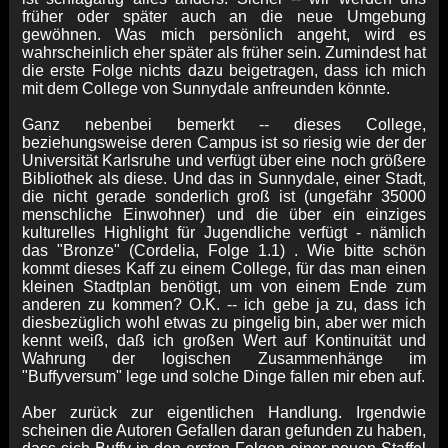
früher oder später auch an die neue Umgebung
gewöhnen. Was mich persönlich angeht, wird es
wahrscheinlich eher später als früher sein. Zumindest hat
die erste Folge nichts dazu beigetragen, dass ich mich
mit dem College von Sunnydale anfreunden könnte.
Ganz nebenbei bemerkt -- dieses College,
beziehungsweise deren Campus ist so riesig wie der der
Universität Karlsruhe und verfügt über eine noch größere
Bibliothek als diese. Und das in Sunnydale, einer Stadt,
die nicht gerade sonderlich groß ist (ungefähr 35000
menschliche Einwohner) und die über ein einziges
kulturelles Highlight für Jugendliche verfügt - nämlich
das "Bronze" (Cordelia, Folge 1.1) . Wie bitte schön
kommt dieses Kaff zu einem College, für das man einen
kleinen Stadtplan benötigt, um von einem Ende zum
anderen zu kommen? O.K. -- ich gebe ja zu, dass ich
diesbezüglich wohl etwas zu pingelig bin, aber wer mich
kennt weiß, daß ich großen Wert auf Kontinuität und
Wahrung der logischen Zusammenhänge im
"Buffyversum" lege und solche Dinge fallen mir eben auf.
Aber zurück zur eigentlichen Handlung. Irgendwie
scheinen die Autoren Gefallen daran gefunden zu haben,