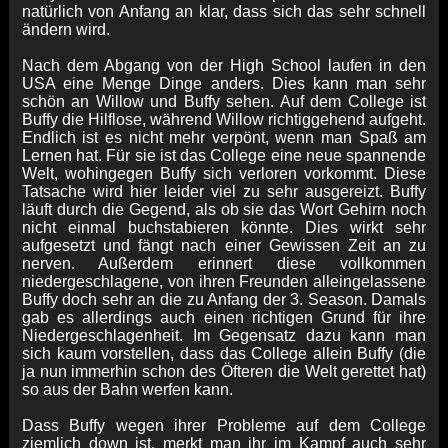
natürlich von Anfang an klar, dass sich das sehr schnell
ändern wird.
Nach dem Abgang von der High School laufen in den
USA eine Menge Dinge anders. Dies kann man sehr
schön an Willow und Buffy sehen. Auf dem College ist
Buffy die Hilflose, während Willow richtiggehend aufgeht.
Endlich ist es nicht mehr verpönt, wenn man Spaß am
Lernen hat. Für sie ist das College eine neue spannende
Welt, wohingegen Buffy sich verloren vorkommt. Diese
Tatsache wird hier leider viel zu sehr ausgereizt. Buffy
läuft durch die Gegend, als ob sie das Wort Gehirn noch
nicht einmal buchstabieren könnte. Dies wirkt sehr
aufgesetzt und fängt nach einer Gewissen Zeit an zu
nerven. Außerdem erinnert diese vollkommen
niedergeschlagene, von ihren Freunden alleingelassene
Buffy doch sehr an die zu Anfang der 3. Season. Damals
gab es allerdings auch einen richtigen Grund für ihre
Niedergeschlagenheit. Im Gegensatz dazu kann man
sich kaum vorstellen, dass das College allein Buffy (die
ja nun immerhin schon des Öfteren die Welt gerettet hat)
so aus der Bahn werfen kann.
Dass Buffy wegen ihrer Probleme auf dem College
ziemlich down ist, merkt man ihr im Kampf auch sehr