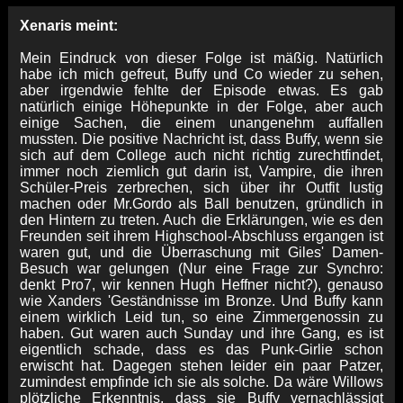
Xenaris meint:
Mein Eindruck von dieser Folge ist mäßig. Natürlich
habe ich mich gefreut, Buffy und Co wieder zu sehen,
aber irgendwie fehlte der Episode etwas. Es gab
natürlich einige Höhepunkte in der Folge, aber auch
einige Sachen, die einem unangenehm auffallen
mussten. Die positive Nachricht ist, dass Buffy, wenn sie
sich auf dem College auch nicht richtig zurechtfindet,
immer noch ziemlich gut darin ist, Vampire, die ihren
Schüler-Preis zerbrechen, sich über ihr Outfit lustig
machen oder Mr.Gordo als Ball benutzen, gründlich in
den Hintern zu treten. Auch die Erklärungen, wie es den
Freunden seit ihrem Highschool-Abschluss ergangen ist
waren gut, und die Überraschung mit Giles' Damen-
Besuch war gelungen (Nur eine Frage zur Synchro:
denkt Pro7, wir kennen Hugh Heffner nicht?), genauso
wie Xanders 'Geständnisse im Bronze. Und Buffy kann
einem wirklich Leid tun, so eine Zimmergenossin zu
haben. Gut waren auch Sunday und ihre Gang, es ist
eigentlich schade, dass es das Punk-Girlie schon
erwischt hat. Dagegen stehen leider ein paar Patzer,
zumindest empfinde ich sie als solche. Da wäre Willows
plötzliche Erkenntnis, dass sie Buffy vernachlässigt