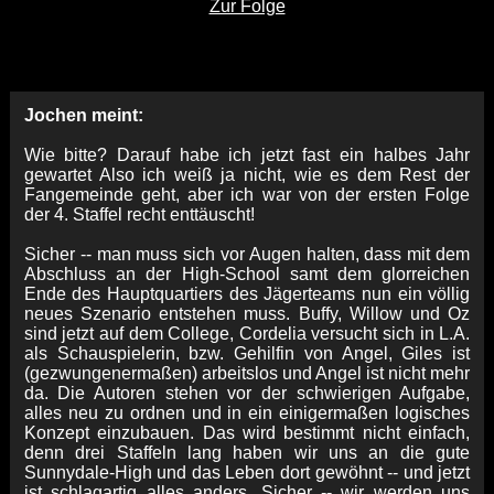
Zur Folge
Jochen meint:
Wie bitte? Darauf habe ich jetzt fast ein halbes Jahr
gewartet Also ich weiß ja nicht, wie es dem Rest der
Fangemeinde geht, aber ich war von der ersten Folge
der 4. Staffel recht enttäuscht!
Sicher -- man muss sich vor Augen halten, dass mit dem
Abschluss an der High-School samt dem glorreichen
Ende des Hauptquartiers des Jägerteams nun ein völlig
neues Szenario entstehen muss. Buffy, Willow und Oz
sind jetzt auf dem College, Cordelia versucht sich in L.A.
als Schauspielerin, bzw. Gehilfin von Angel, Giles ist
(gezwungenermaßen) arbeitslos und Angel ist nicht mehr
da. Die Autoren stehen vor der schwierigen Aufgabe,
alles neu zu ordnen und in ein einigermaßen logisches
Konzept einzubauen. Das wird bestimmt nicht einfach,
denn drei Staffeln lang haben wir uns an die gute
Sunnydale-High und das Leben dort gewöhnt -- und jetzt
ist schlagartig alles anders. Sicher -- wir werden uns