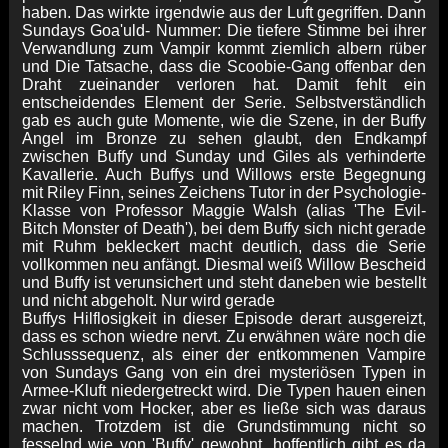
haben. Das wirkte irgendwie aus der Luft gegriffen. Dann
Sundays Goa'uld- Nummer: Die tiefere Stimme bei ihrer
Verwandlung zum Vampir kommt ziemlich albern rüber
und Die Tatsache, dass die Scoobie-Gang offenbar den
Draht zueinander verloren hat. Damit fehlt ein
entscheidendes Element der Serie. Selbstverständlich
gab es auch gute Momente, wie die Szene, in der Buffy
Angel im Bronze zu sehen glaubt, den Endkampf
zwischen Buffy und Sunday und Giles als verhinderte
Kavallerie. Auch Buffys und Willows erste Begegnung
mit Riley Finn, seines Zeichens Tutor in der Psychologie-
Klasse von Professor Maggie Walsh (alias 'The Evil-
Bitch Monster of Death'), bei dem Buffy sich nicht gerade
mit Ruhm bekleckert macht deutlich, dass die Serie
vollkommen neu anfängt. Diesmal weiß Willow Bescheid
und Buffy ist verunsichert und steht daneben wie bestellt
und nicht abgeholt. Nur wird gerade
Buffys Hilflosigkeit in dieser Episode derart ausgereizt,
dass es schon wiedre nervt. Zu erwähnen wäre noch die
Schlusssequenz, als einer der entkommenen Vampire
von Sundays Gang von ein drei mysteriösen Typen in
Armee-Kluft niedergetreckt wird. Die Typen hauen einen
zwar nicht vom Hocker, aber es ließe sich was daraus
machen. Trotzdem ist die Grundstimmung nicht so
fesselnd wie von 'Buffy' gewohnt, hoffentlich gibt es da