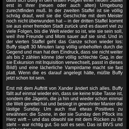
dass sich Buffy in den ersten Folgen einer neuen Staffel
erst in ihrer (neuen oder auch alten) Umgebung
zurechtfinden muß. In der zweiten Staffel ist sie völlig
schräg drauf, weil sie die Geschichte mit dem Meister
noch nicht überwunden hat -- in der dritten Staffel kommt
sie aus einer fremden Stadt zurück und es dauert viel zu
viele Folgen, bis die Welt wieder so ist, wie sie sein soll,
weil ihre Freunde und Mom sauer auf sie sind. Und in
der vierten Staffel geht das Ganze schon wieder los:
Buffy stapft 30 Minuten lang völlig unbeholfen durch die
Gegend und man hat den Eindruck, dass sie nicht weiter
als bis 2 zählen könne (der völlig schlechte Gag, in der
sie Exkursion mit Inquisition verwechselt, passt in dieses
Bild!) und eine lächerliche Vampirdame macht sie fast
platt. Wenn die es darauf angelegt hätte, müßte Buffy
jetzt schon tot sein.
Erst mit dem Auftritt von Xander ändert sich alles. Buffy
fällt auf einmal wieder ein, dass sie keine trübe Tasse ist,
sondern die Jägerin, die ja hin und wieder schon einmal
die Welt gerettet hat und besiegt in gewohnter Manier die
lästige Sunday. Um auch mal etwas Positives zu
erwähnen: die Szene, in der sie Sunday den Pflock ins
Herz wirft -- und das obwohl sie mit dem Rücken zu ihr
steht -- war richtig gut. So soll es sein. Das ist BtVS und