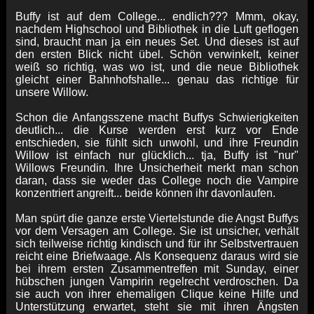
Buffy ist auf dem College... endlich??? Mmm, okay,
nachdem Highschool und Bibliothek in die Luft geflogen
sind, braucht man ja ein neues Set. Und dieses ist auf
den ersten Blick nicht übel. Schön verwinkelt, keiner
weiß so richtig, was wo ist, und die neue Bibliothek
gleicht einer Bahnhofshalle... genau das richtige für
unsere Willow.
Schon die Anfangsszene macht Buffys Schwierigkeiten
deutlich... die Kurse werden erst kurz vor Ende
entschieden, sie fühlt sich unwohl, und ihre Freundin
Willow ist einfach nur glücklich... tja, Buffy ist "nur"
Willows Freundin. Ihre Unsicherheit merkt man schon
daran, dass sie weder das College noch die Vampire
konzentriert angreift... beide können ihr davonlaufen.
Man spürt die ganze erste Viertelstunde die Angst Buffys
vor dem Versagen am College. Sie ist unsicher, verhält
sich teilweise richtig kindisch und für ihr Selbstvertrauen
reicht eine Briefwaage. Als Konsequenz daraus wird sie
bei ihrem ersten Zusammentreffen mit Sunday, einer
hübschen jungen Vampirin regelrecht verdroschen. Da
sie auch von ihrer ehemaligen Clique keine Hilfe und
Unterstützung erwartet, steht sie mit ihren Ängsten