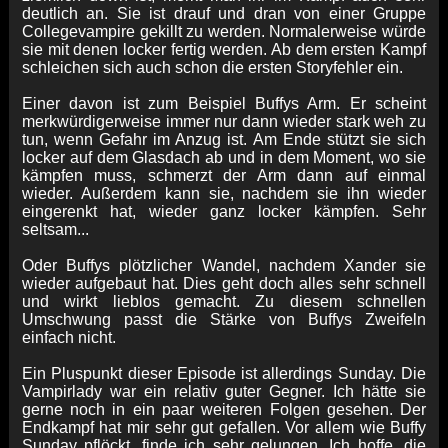
deutlich an. Sie ist drauf und dran von einer Gruppe
Collegevampire gekillt zu werden. Normalerweise würde
sie mit denen locker fertig werden. Ab dem ersten Kampf
schleichen sich auch schon die ersten Storyfehler ein.
Einer davon ist zum Beispiel Buffys Arm. Er scheint
merkwürdigerweise immer nur dann wieder stark weh zu
tun, wenn Gefahr im Anzug ist. Am Ende stützt sie sich
locker auf dem Glasdach ab und in dem Moment, wo sie
kämpfen muss, schmerzt der Arm dann auf einmal
wieder. Außerdem kann sie, nachdem sie ihn wieder
eingerenkt hat, wieder ganz locker kämpfen. Sehr
seltsam...
Oder Buffys plötzlicher Wandel, nachdem Xander sie
wieder aufgebaut hat. Dies geht doch alles sehr schnell
und wirkt lieblos gemacht. Zu diesem schnellen
Umschwung passt die Stärke von Buffys Zweifeln
einfach nicht.
Ein Pluspunkt dieser Episode ist allerdings Sunday. Die
Vampirlady war ein relativ guter Gegner. Ich hätte sie
gerne noch in ein paar weiteren Folgen gesehen. Der
Endkampf hat mir sehr gut gefallen. Vor allem wie Buffy
Sunday pflöckt, finde ich sehr gelungen. Ich hoffe, die