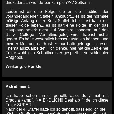
direkt danach wunderbar kämpfen??? Seltsam!
Leider ist es eine Folge, die an die Tradition der
vorangegangenen Staffeln anknüpft... es ist der normale
mäßige Anfang einer Buffy-Staffel. Ich selbst kann mit
dieser Folge leben... es ist halt eine Folge, in der das
Hauptaugenmerk nicht auf Vampire, sondern auf das
Buffy -- College -- Verhältnis gelegt wird... hab ich nichts
gegen. Es hätte wesentlich besser ausfallen können, und
meiner Meinung nach ist es nur halb gelungen, dieses
Thema auszuarbeiten... ich denke, hier hat die Zeit einer
Folge wohl den Schnittmeister gespielt... ein schlechter
Ratgeber.
Wertung: 6 Punkte
Astrid meint:
Ich habe schon immer gehofft, dass Buffy mal mit
Dracula kämpft. NA ENDLICH!! Deshalb finde ich diese
Folge SUPER!!!!
Nach der 4. Staffel hatte ich so gehofft, dass endlich die
nächste Staffel kommen würde und als sie schließlich da