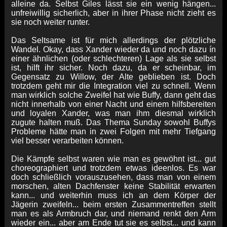
alleine da. Selbst Giles lässt sie ein wenig hängen...
unfreiwillig sicherlich, aber in ihrer Phase nicht zieht es
sie noch weiter runter.
Das Seltsame ist für mich allerdings der plötzliche
Wandel. Okay, dass Xander wieder da und noch dazu ín
einer ähnlichen (oder schlechteren) Lage als sie selbst
ist, hilft ihr sicher. Noch dazu, da er scheinbar, im
Gegensatz zu Willow, der Alte geblieben ist. Doch
trotzdem geht mir die Integration viel zu schnell. Wenn
man wirklich solche Zweifel hat wie Buffy, dann geht das
nicht innerhalb von einer Nacht und einem hilfsbereiten
und loyalen Xander, was man ihm diesmal wirklich
zugute halten muß. Das Thema Sunday sowohl Buffys
Probleme hätte man in zwei Folgen mit mehr Tiefgang
viel besser verarbeiten können.
Die Kämpfe selbst waren wie man es gewöhnt ist... gut
choreographiert und trotzdem etwas ideenlos. Es war
doch schließlich vorauszusehen, dass man von einem
morschen, alten Dachfenster keine Stabilität erwarten
kann... und weiterhin muss ich an dem Körper der
Jägerin zweifeln... beim ersten Zusammentreffen stellt
man es als Armbruch dar, und niemand renkt den Arm
wieder ein... aber am Ende tut sie es selbst... und kann