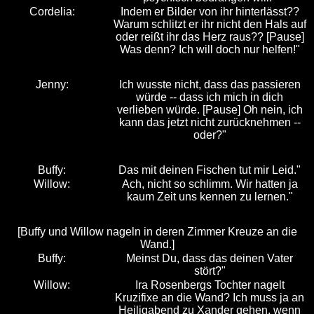
Cordelia:
Indem er Bilder von ihr hinterlässt??
Warum schlitzt er ihr nicht den Hals auf
oder reißt ihr das Herz raus?? [Pause]
Was denn? Ich will doch nur helfen!"
Jenny:
Ich wusste nicht, dass das passieren
würde -- dass ich mich in dich
verlieben würde. [Pause] Oh nein, ich
kann das jetzt nicht zurücknehmen --
oder?"
Buffy:
Das mit deinen Fischen tut mir Leid."
Willow:
Ach, nicht so schlimm. Wir hatten ja
kaum Zeit uns kennen zu lernen."
[Buffy und Willow nageln in deren Zimmer Kreuze an die
Wand.]
Buffy:
Meinst Du, dass das deinen Vater
stört?"
Willow:
Ira Rosenbergs Tochter nagelt
Kruzifixe an die Wand? Ich muss ja an
Heiligabend zu Xander gehen, wenn