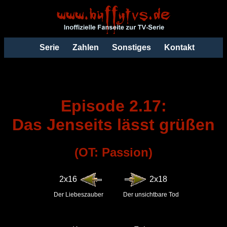
Serie
Zahlen
Sonstiges
Kontakt
Episode 2.17:
Das Jenseits lässt grüßen
(OT: Passion)
2x16
2x18
Der Liebeszauber
Der unsichtbare Tod