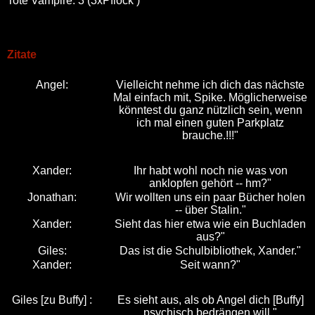
Tote Vampire: 3 (3xPflock )
Zitate
Angel:
Vielleicht nehme ich dich das nächste
Mal einfach mit, Spike. Möglicherweise
könntest du ganz nützlich sein, wenn
ich mal einen guten Parkplatz
brauche.!!!"
Xander:
Ihr habt wohl noch nie was von
anklopfen gehört -- hm?"
Jonathan:
Wir wollten uns ein paar Bücher holen
-- über Stalin."
Xander:
Sieht das hier etwa wie ein Buchladen
aus?"
Giles:
Das ist die Schulbibliothek, Xander."
Xander:
Seit wann?"
Giles [zu Buffy] :
Es sieht aus, als ob Angel dich [Buffy]
psychisch bedrängen will."